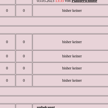
03.05.2023
13:35
von
Plauderschnitte
0
0
bisher keiner
0
0
bisher keiner
0
0
bisher keiner
0
0
bisher keiner
0
0
bisher keiner
unbekannt