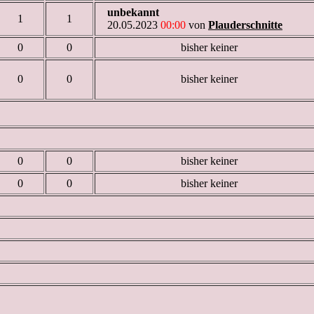
unbekannt
1
1
20.05.2023
00:00
von
Plauderschnitte
0
0
bisher keiner
0
0
bisher keiner
0
0
bisher keiner
0
0
bisher keiner