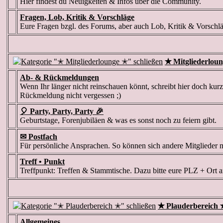
Hier findest du Neuigkeiten & Infos über die Community.
Fragen, Lob, Kritik & Vorschläge
Eure Fragen bzgl. des Forums, aber auch Lob, Kritik & Vorschlä
✭ Mitgliederlou
Ab- & Rückmeldungen
Wenn Ihr länger nicht reinschauen könnt, schreibt hier doch kurz
Rückmeldung nicht vergessen ;)
🎈 Party, Party, Party 🎉
Geburtstage, Forenjubiläen & was es sonst noch zu feiern gibt.
✉ Postfach
Für persönliche Ansprachen. So können sich andere Mitglieder 
Treff • Punkt
Treffpunkt: Treffen & Stammtische. Dazu bitte eure PLZ + Ort 
✭ Plauderbereich 
Allgemeines