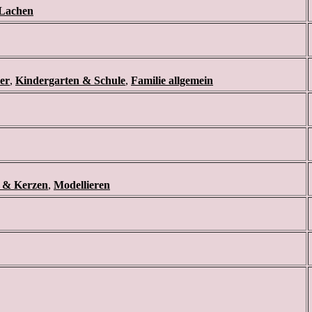
Lachen
er
,
Kindergarten & Schule
,
Familie allgemein
n & Kerzen
,
Modellieren