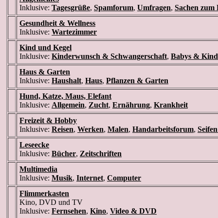
Inklusive:
Tagesgrüße
,
Spamforum
,
Umfragen
,
Sachen zum 
Gesundheit & Wellness
Inklusive:
Wartezimmer
Kind und Kegel
Inklusive:
Kinderwunsch & Schwangerschaft
,
Babys & Kind
Haus & Garten
Inklusive:
Haushalt
,
Haus
,
Pflanzen & Garten
Hund, Katze, Maus, Elefant
Inklusive:
Allgemein
,
Zucht
,
Ernährung
,
Krankheit
Freizeit & Hobby
Inklusive:
Reisen
,
Werken
,
Malen
,
Handarbeitsforum
,
Seife
Leseecke
Inklusive:
Bücher
,
Zeitschriften
Multimedia
Inklusive:
Musik
,
Internet
,
Computer
Flimmerkasten
Kino, DVD und TV
Inklusive:
Fernsehen
,
Kino
,
Video & DVD