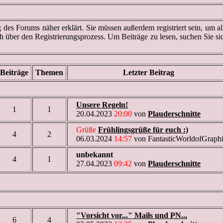
des Forums näher erklärt. Sie müssen außerdem registriert sein, um al
ch über den Registrierungsprozess. Um Beiträge zu lesen, suchen Sie si
Beiträge
Themen
Letzter Beitrag
Unsere Regeln!
1
1
20.04.2023
20:00
von
Plauderschnitte
Grüße
Frühlingsgrüße für euch :)
4
2
06.03.2024
14:57
von FantasticWorldofGraph
unbekannt
4
1
27.04.2023
09:42
von
Plauderschnitte
"Vorsicht vor..." Mails und PN...
6
4