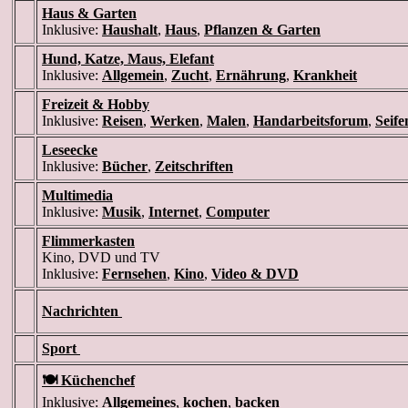
Haus & Garten
Inklusive:
Haushalt
,
Haus
,
Pflanzen & Garten
Hund, Katze, Maus, Elefant
Inklusive:
Allgemein
,
Zucht
,
Ernährung
,
Krankheit
Freizeit & Hobby
Inklusive:
Reisen
,
Werken
,
Malen
,
Handarbeitsforum
,
Seif
Leseecke
Inklusive:
Bücher
,
Zeitschriften
Multimedia
Inklusive:
Musik
,
Internet
,
Computer
Flimmerkasten
Kino, DVD und TV
Inklusive:
Fernsehen
,
Kino
,
Video & DVD
Nachrichten
Sport
🍽️ Küchenchef
Inklusive:
Allgemeines
,
kochen
,
backen