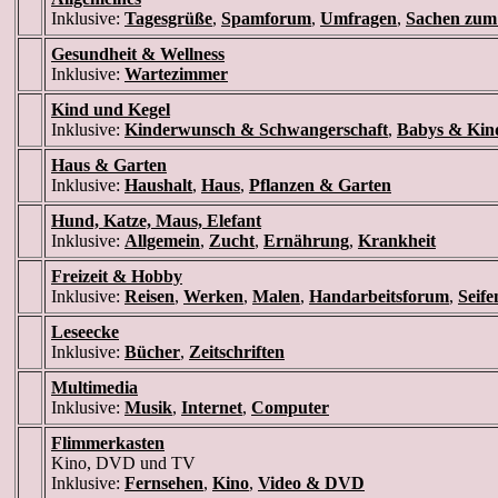
Inklusive:
Tagesgrüße
,
Spamforum
,
Umfragen
,
Sachen zum
Gesundheit & Wellness
Inklusive:
Wartezimmer
Kind und Kegel
Inklusive:
Kinderwunsch & Schwangerschaft
,
Babys & Kin
Haus & Garten
Inklusive:
Haushalt
,
Haus
,
Pflanzen & Garten
Hund, Katze, Maus, Elefant
Inklusive:
Allgemein
,
Zucht
,
Ernährung
,
Krankheit
Freizeit & Hobby
Inklusive:
Reisen
,
Werken
,
Malen
,
Handarbeitsforum
,
Seif
Leseecke
Inklusive:
Bücher
,
Zeitschriften
Multimedia
Inklusive:
Musik
,
Internet
,
Computer
Flimmerkasten
Kino, DVD und TV
Inklusive:
Fernsehen
,
Kino
,
Video & DVD