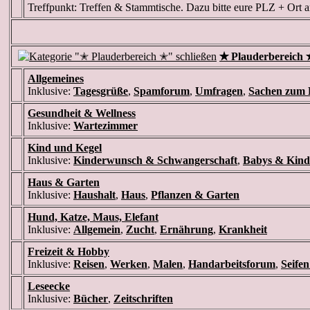
Treffpunkt: Treffen & Stammtische. Dazu bitte eure PLZ + Ort 
✭ Plauderbereich 
Allgemeines
Inklusive:
Tagesgrüße
,
Spamforum
,
Umfragen
,
Sachen zum 
Gesundheit & Wellness
Inklusive:
Wartezimmer
Kind und Kegel
Inklusive:
Kinderwunsch & Schwangerschaft
,
Babys & Kind
Haus & Garten
Inklusive:
Haushalt
,
Haus
,
Pflanzen & Garten
Hund, Katze, Maus, Elefant
Inklusive:
Allgemein
,
Zucht
,
Ernährung
,
Krankheit
Freizeit & Hobby
Inklusive:
Reisen
,
Werken
,
Malen
,
Handarbeitsforum
,
Seife
Leseecke
Inklusive:
Bücher
,
Zeitschriften