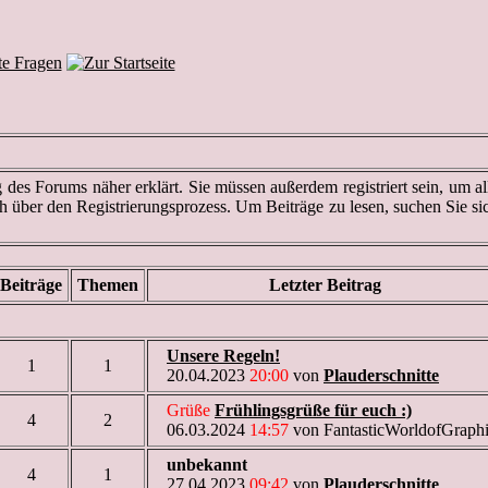
des Forums näher erklärt. Sie müssen außerdem registriert sein, um al
ch über den Registrierungsprozess. Um Beiträge zu lesen, suchen Sie si
Beiträge
Themen
Letzter Beitrag
Unsere Regeln!
1
1
20.04.2023
20:00
von
Plauderschnitte
Grüße
Frühlingsgrüße für euch :)
4
2
06.03.2024
14:57
von FantasticWorldofGraph
unbekannt
4
1
27.04.2023
09:42
von
Plauderschnitte