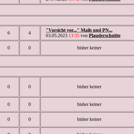
"Vorsicht vor..." Mails und PN...
6
4
03.05.2023
13:35
von
Plauderschnitte
0
0
bisher keiner
0
0
bisher keiner
0
0
bisher keiner
0
0
bisher keiner