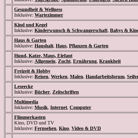
Gesundheit & Wellness
Inklusive:
Wartezimmer
Kind und Kegel
Inklusive:
Kinderwunsch & Schwangerschaft
,
Babys & Kin
Haus & Garten
Inklusive:
Haushalt
,
Haus
,
Pflanzen & Garten
Hund, Katze, Maus, Elefant
Inklusive:
Allgemein
,
Zucht
,
Ernährung
,
Krankheit
Freizeit & Hobby
Inklusive:
Reisen
,
Werken
,
Malen
,
Handarbeitsforum
,
Seif
Leseecke
Inklusive:
Bücher
,
Zeitschriften
Multimedia
Inklusive:
Musik
,
Internet
,
Computer
Flimmerkasten
Kino, DVD und TV
Inklusive:
Fernsehen
,
Kino
,
Video & DVD